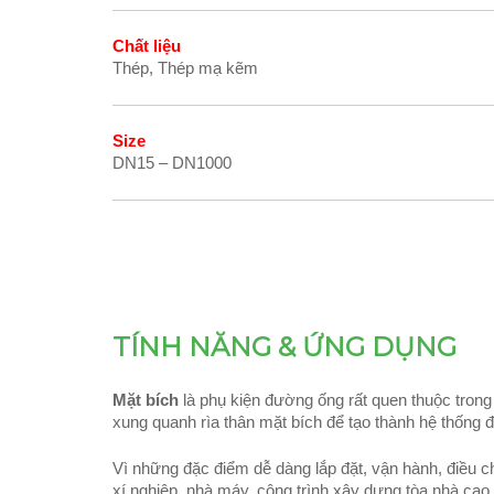
Chất liệu
Thép, Thép mạ kẽm
Size
DN15 – DN1000
TÍNH NĂNG & ỨNG DỤNG
Mặt bích
là phụ kiện đường ống rất quen thuộc trong c
xung quanh rìa thân mặt bích để tạo thành hệ thống 
Vì những đặc điểm dễ dàng lắp đặt, vận hành, điều 
xí nghiệp, nhà máy, công trình xây dựng tòa nhà cao 