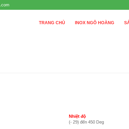
g.com
TRANG CHỦ
INOX NGÔ HOÀNG
S
Nhiệt độ
(- 29) đến 450 Deg