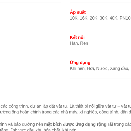
Áp suất
10K, 16K, 20K, 30K, 40K, PN10
Kết nối
Hàn, Ren
Ứng dụng
Khí nén, Hơi, Nước, Xăng dầu,
ác công trình, dự án lắp đặt vật tư. Là thiết bị nối giữa vật tư – vật 
đường ống hoàn chỉnh trong các nhà máy, xí nghiệp, công trình, dân 
chỉnh và bảo dưỡng nên
mặt bích được ứng dụng rộng rãi
trong cá
tầng, lĩnh vực dầu khí, hóa chất, khí nén, …