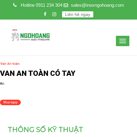
Hotline
0911 234 304
sales@inoxngohoang.com
Liên hệ ngay
Toggle
navigat
THÔNG SỐ KỸ THUẬT