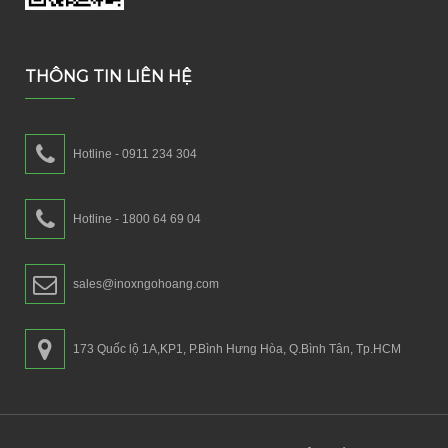
THÔNG TIN LIÊN HỆ
Hotline - 0911 234 304
Hotline - 1800 64 69 04
sales@inoxngohoang.com
173 Quốc lộ 1A,KP1, P.Bình Hưng Hòa, Q.Bình Tân, Tp.HCM