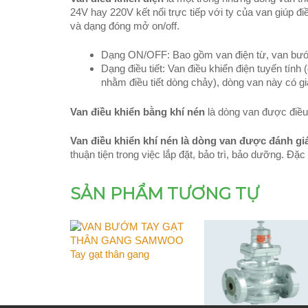
24V hay 220V kết nối trực tiếp với ty của van giúp đi
và dạng đóng mở on/off.
Dạng ON/OFF: Bao gồm van điện từ, van bướm
Dạng điều tiết: Van điều khiển điện tuyến tín
nhằm điều tiết dòng chảy), dòng van này có g
Van điều khiển bằng khí nén
là dòng van được điều 
Van điều khiển khí nén là dòng van được đánh giá
thuận tiện trong việc lắp đặt, bảo trì, bảo dưỡng. Đặ
SẢN PHẨM TƯƠNG TỰ