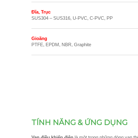
Đĩa, Trục
SUS304 – SUS316, U-PVC, C-PVC, PP
Gioăng
PTFE, EPDM, NBR, Graphite
TÍNH NĂNG & ỨNG DỤNG
Van điều khiển điện
là một trong những dòng van th