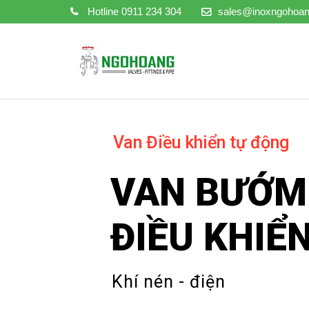
Hotline
0911 234 304
sales@inoxngohoa