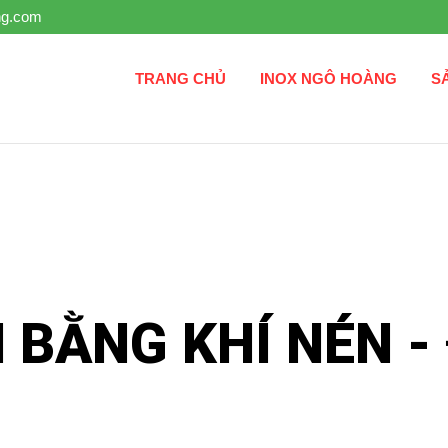
ng.com
TRANG CHỦ
INOX NGÔ HOÀNG
S