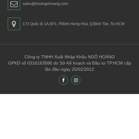
sales@inoxngohoang.com
173 Quốc lộ 1A,KP1, P.Bình Hưng Hòa, Q.Bình Tân, Tp.HCM
Công ty TNHH Xuất Nhập Khẩu NGÔ HOÀNG
GPKD số 0316163586 do Sở Kế hoạch và Đầu tư TP.HCM cấp
lần đầu ngày 25/02/2012