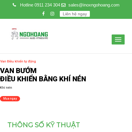
Hotline
0911 234 304
sales@inoxngohoang.com
Liên hệ ngay
Toggle
navigat
THÔNG SỐ KỸ THUẬT