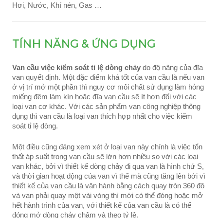
Hơi, Nước, Khí nén, Gas …
TÍNH NĂNG & ỨNG DỤNG
Van cầu việc kiểm soát tỉ lệ dòng chảy
do độ nâng của đĩa
van quyết định. Một đặc điểm khá tốt của van cầu là nếu van
ở vị trí mở một phần thì nguy cơ môi chất sử dụng làm hỏng
miếng đệm làm kín hoặc đĩa van cầu sẽ ít hơn đối với các
loại van cơ khác. Với các sản phẩm van công nghiệp thông
dụng thì van cầu là loại van thích hợp nhất cho việc kiểm
soát tỉ lệ dòng.
Một điều cũng đáng xem xét ở loại van này chính là việc tổn
thất áp suất trong van cầu sẽ lớn hơn nhiều so với các loại
van khác, bởi vì thiết kế dòng chảy đi qua van là hình chứ S,
và thời gian hoạt động của van vì thế mà cũng tăng lên bởi vì
thiết kế của van cầu là vận hành bằng cách quay tròn 360 độ
và van phải quay một vài vòng thì mới có thể đóng hoặc mở
hết hành trình của van, với thiết kế của van cầu là có thể
đóng mở dòng chảy chậm và theo tỷ lệ.