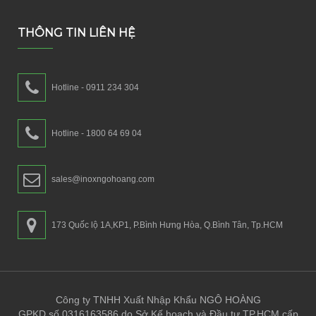
THÔNG TIN LIÊN HỆ
Hotline - 0911 234 304
Hotline - 1800 64 69 04
sales@inoxngohoang.com
173 Quốc lộ 1A,KP1, P.Bình Hưng Hòa, Q.Bình Tân, Tp.HCM
Công ty TNHH Xuất Nhập Khẩu NGÔ HOÀNG
GPKD số 0316163586 do Sở Kế hoạch và Đầu tư TP.HCM cấp