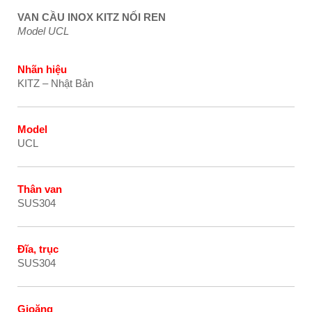
VAN CẦU INOX KITZ NỐI REN
Model UCL
Nhãn h
i
ệu
KITZ – Nhật Bản
Model
UCL
Thân van
SUS304
Đĩa, trục
SUS304
Gioăng