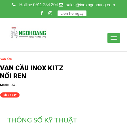
Hotline
0911 234 304
sales@inoxngohoang.com
Liên hệ ngay
Toggle
navigat
THÔNG SỐ KỸ THUẬT