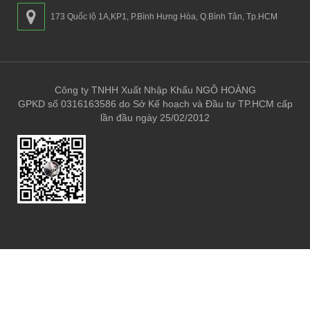
173 Quốc lộ 1A,KP1, P.Bình Hưng Hòa, Q.Bình Tân, Tp.HCM
Công ty TNHH Xuất Nhập Khẩu NGÔ HOÀNG
GPKD số 0316163586 do Sở Kế hoạch và Đầu tư TP.HCM cấp
lần đầu ngày 25/02/2012