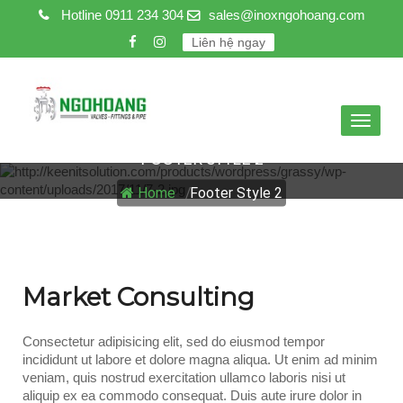
Hotline
0911 234 304
sales@inoxngohoang.com
Liên hệ ngay
Toggle
navigat
FOOTER STYLE 2
Home
/
Footer Style 2
Market Consulting
Consectetur adipisicing elit, sed do eiusmod tempor
incididunt ut labore et dolore magna aliqua. Ut enim ad minim
veniam, quis nostrud exercitation ullamco laboris nisi ut
aliquip ex ea commodo consequat. Duis aute irure dolor in