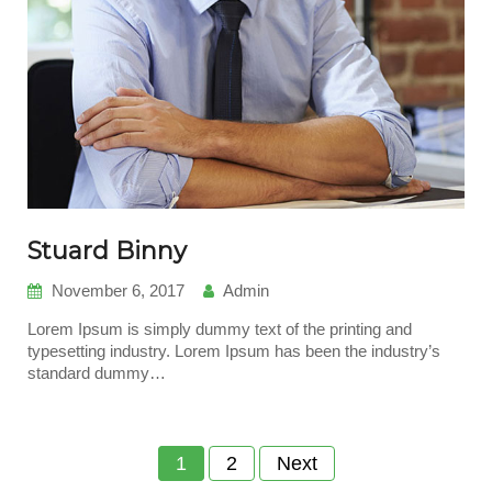
Stuard Binny
November 6, 2017
Admin
Lorem Ipsum is simply dummy text of the printing and
typesetting industry. Lorem Ipsum has been the industry’s
standard dummy…
Posts
1
2
Next
navigation