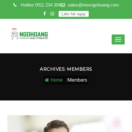
Hotline
0911 234 304
sales@inoxngohoang.com
Liên hệ ngay
Toggle
navigat
ARCHIVES: MEMBERS
Home
/
Members